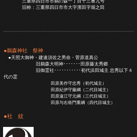
三重県四日市市鵜の森一丁目十三番九号
旧称：三重県四日市市大字濱田字堀之田
●鵜森神社 祭神
●天照大御神・建速須佐之男命・菅原道真公
旧鵜森大明神･･･････田原藤太秀郷
旧御霊社･･･････････初代浜田城主 忠秀以下４
代の霊
田原美作守忠秀（初代城主）
田原紀伊守藤綱（二代目城主）
田原遠江守元綱（三代目城主）
田原与右衛門重綱（四代目城主）
●社 紋