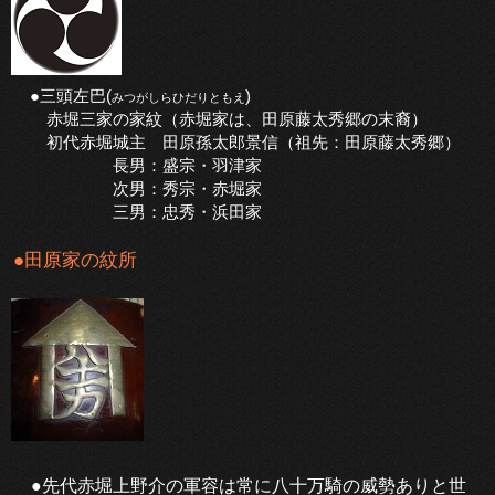
●三頭左巴(
)
みつがしらひだりともえ
赤堀三家の家紋（赤堀家は、田原藤太秀郷の末裔）
初代赤堀城主 田原孫太郎景信（祖先：田原藤太秀郷）
長男：盛宗・羽津家
次男：秀宗・赤堀家
三男：忠秀・浜田家
●田原家の紋所
●先代赤堀上野介の軍容は常に八十万騎の威勢ありと世