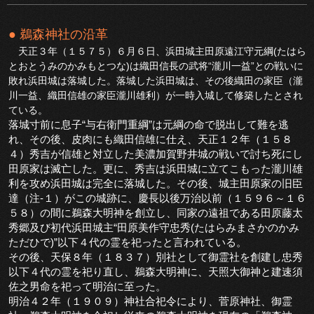
● 鵜森神社の沿革
天正３年（１５７５）６月６日、浜田城主田原遠江守元綱(たはら
とおとうみのかみもとつな)は織田信長の武将“瀧川一益”との戦いに
敗れ浜田城は落城した。落城した浜田城は、その後織田の家臣（瀧
川一益、織田信雄の家臣瀧川雄利）が一時入城して修築したとされ
ている。
落城寸前に息子“与右衛門重綱”は元綱の命で脱出して難を逃
れ、その後、皮肉にも織田信雄に仕え、天正１２年（１５８
４）秀吉が信雄と対立した美濃加賀野井城の戦いで討ち死にし
田原家は滅亡した。更に、秀吉は浜田城に立てこもった瀧川雄
利を攻め浜田城は完全に落城した。その後、城主田原家の旧臣
達（注-１）がこの城跡に、慶長以後万治以前（１５９６～１６
５８）の間に鵜森大明神を創立し、同家の遠祖である田原藤太
秀郷及び初代浜田城主“田原美作守忠秀(たはらみまさかのかみ
ただひで)”以下４代の霊を祀ったと言われている。
その後、天保８年（１８３７）別社として御霊社を創建し忠秀
以下４代の霊を祀り直し、鵜森大明神に、天照大御神と建速須
佐之男命を祀って明治に至った。
明治４２年（１９０９）神社合祀令により、菅原神社、御霊