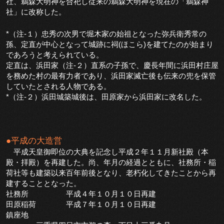
社、鵜森大明神を合祀し従来の鵜森大明神を現在の「鵜森神
社」に改称した。
*（注-１）忠秀の次男で堀木家の始祖となった弥兵衛秀常の
孫、定直が中心となって城跡に祠(ほこら)を建てたのが始まり
であろうと考えられている。
定直は、浜田家（注-２）直系の子孫で、慶長年間に浜田村庄屋
を務めた村の最有力者であり、浜田家滅亡後も伝来の兜を保管
していたとされる人物である。
*（注-２）浜田城築城後は、田原家から浜田家に改名した。
●平成の大造営
平成天皇御即位の大典を記念し平成２年１１月新社殿（本
殿・拝殿）を再建した。尚、年月の経過とともに、社務所・稲
荷社等も建築以来百年前後となり、老朽化してきたことから再
建することとなった。
社務所 平成４年１０月１０日再建
田原稲荷 平成７年１０月１０日再建
鎮座地