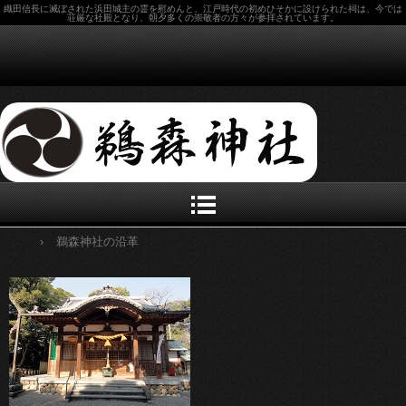
織田信長に滅ぼされた浜田城主の霊を慰めんと、江戸時代の初めひそかに設けられた祠は、今では
荘厳な社殿となり、朝夕多くの崇敬者の方々が参拝されています。
鵜森神社公式ホームページ
〒510-0074 四日市市鵜森１丁目13-6
TEL.059-352-8658
›
鵜森神社の沿革