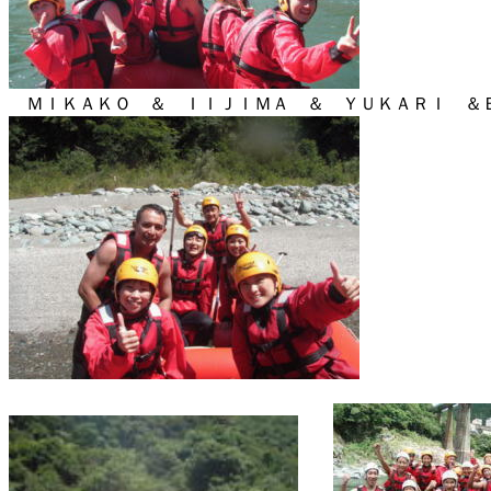
ＭＩＫＡＫＯ ＆ ＩＩＪＩＭＡ ＆ ＹＵＫＡＲＩ ＆