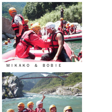
ＭＩＫＡＫＯ ＆ ＢＯＢＩＥ